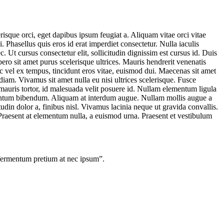
isque orci, eget dapibus ipsum feugiat a. Aliquam vitae orci vitae
Phasellus quis eros id erat imperdiet consectetur. Nulla iaculis
t cursus consectetur elit, sollicitudin dignissim est cursus id. Duis
ero sit amet purus scelerisque ultrices. Mauris hendrerit venenatis
c vel ex tempus, tincidunt eros vitae, euismod dui. Maecenas sit amet
 diam. Vivamus sit amet nulla eu nisi ultrices scelerisque. Fusce
 mauris tortor, id malesuada velit posuere id. Nullam elementum ligula
entum bibendum. Aliquam at interdum augue. Nullam mollis augue a
udin dolor a, finibus nisl. Vivamus lacinia neque ut gravida convallis.
. Praesent at elementum nulla, a euismod urna. Praesent et vestibulum
 fermentum pretium at nec ipsum”.