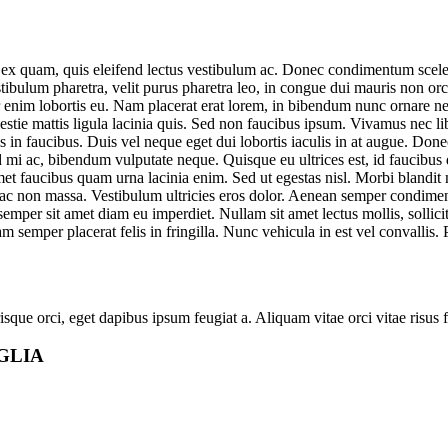
e ex quam, quis eleifend lectus vestibulum ac. Donec condimentum sceler
ulum pharetra, velit purus pharetra leo, in congue dui mauris non orci. 
nim lobortis eu. Nam placerat erat lorem, in bibendum nunc ornare nec. U
stie mattis ligula lacinia quis. Sed non faucibus ipsum. Vivamus nec lib
in faucibus. Duis vel neque eget dui lobortis iaculis in at augue. Done
 id mi ac, bibendum vulputate neque. Quisque eu ultrices est, id faucibus
amet faucibus quam urna lacinia enim. Sed ut egestas nisl. Morbi blandit
ac non massa. Vestibulum ultricies eros dolor. Aenean semper condim
emper sit amet diam eu imperdiet. Nullam sit amet lectus mollis, sollicit
am semper placerat felis in fringilla. Nunc vehicula in est vel convallis
sque orci, eget dapibus ipsum feugiat a. Aliquam vitae orci vitae risus
GLIA