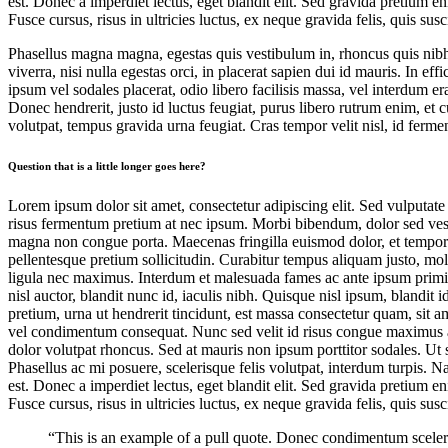
est. Donec a imperdiet lectus, eget blandit elit. Sed gravida pretium 
Fusce cursus, risus in ultricies luctus, ex neque gravida felis, quis susc
Phasellus magna magna, egestas quis vestibulum in, rhoncus quis nibh. N
viverra, nisi nulla egestas orci, in placerat sapien dui id mauris. In 
ipsum vel sodales placerat, odio libero facilisis massa, vel interdum er
Donec hendrerit, justo id luctus feugiat, purus libero rutrum enim, et c
volutpat, tempus gravida urna feugiat. Cras tempor velit nisl, id ferm
Question that is a little longer goes here?
Lorem ipsum dolor sit amet, consectetur adipiscing elit. Sed vulputat
risus fermentum pretium at nec ipsum. Morbi bibendum, dolor sed vestib
magna non congue porta. Maecenas fringilla euismod dolor, et tempor e
pellentesque pretium sollicitudin. Curabitur tempus aliquam justo, mole
ligula nec maximus. Interdum et malesuada fames ac ante ipsum primis 
nisl auctor, blandit nunc id, iaculis nibh. Quisque nisl ipsum, blandit
pretium, urna ut hendrerit tincidunt, est massa consectetur quam, sit 
vel condimentum consequat. Nunc sed velit id risus congue maximus 
dolor volutpat rhoncus. Sed at mauris non ipsum porttitor sodales. Ut s
Phasellus ac mi posuere, scelerisque felis volutpat, interdum turpis. N
est. Donec a imperdiet lectus, eget blandit elit. Sed gravida pretium 
Fusce cursus, risus in ultricies luctus, ex neque gravida felis, quis susc
“This is an example of a pull quote. Donec condimentum sceleri