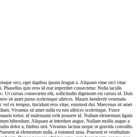
isque orci, eget dapibus ipsum feugiat a. Aliquam vitae orci vitae
Phasellus quis eros id erat imperdiet consectetur. Nulla iaculis
t cursus consectetur elit, sollicitudin dignissim est cursus id. Duis
ero sit amet purus scelerisque ultrices. Mauris hendrerit venenatis
c vel ex tempus, tincidunt eros vitae, euismod dui. Maecenas sit amet
 diam. Vivamus sit amet nulla eu nisi ultrices scelerisque. Fusce
 mauris tortor, id malesuada velit posuere id. Nullam elementum ligula
entum bibendum. Aliquam at interdum augue. Nullam mollis augue a
udin dolor a, finibus nisl. Vivamus lacinia neque ut gravida convallis.
. Praesent at elementum nulla, a euismod urna. Praesent et vestibulum