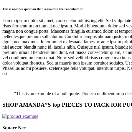
This is another question that is asked to the contributor?
Lorem ipsum dolor sit amet, consectetur adipiscing elit. Sed vulputat
risus fermentum pretium at nec ipsum. Morbi bibendum, dolor sed vestib
magna non congue porta. Maecenas fringilla euismod dolor, et tempor e
pellentesque pretium sollicitudin. Curabitur tempus aliquam justo, mole
ligula nec maximus. Interdum et malesuada fames ac ante ipsum primis 
nisl auctor, blandit nunc id, iaculis nibh. Quisque nisl ipsum, blandit
pretium, urna ut hendrerit tincidunt, est massa consectetur quam, sit 
vel condimentum consequat. Nunc sed velit id risus congue maximus 
dolor volutpat rhoncus. Sed at mauris non ipsum porttitor sodales. Ut s
Phasellus ac mi posuere, scelerisque felis volutpat, interdum turpis. N
est.
“This is an example of a pull quote. Donec condimentum sceleri
SHOP AMANDA”S top PIECES TO PACK fOR PU
Square Nec