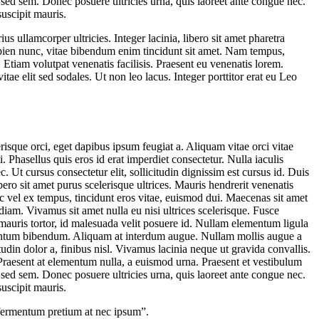
 sed sem. Donec posuere ultricies urna, quis laoreet ante congue nec.
suscipit mauris.
 ullamcorper ultricies. Integer lacinia, libero sit amet pharetra
s sapien nunc, vitae bibendum enim tincidunt sit amet. Nam tempus,
. Etiam volutpat venenatis facilisis. Praesent eu venenatis lorem.
tae elit sed sodales. Ut non leo lacus. Integer porttitor erat eu Leo
isque orci, eget dapibus ipsum feugiat a. Aliquam vitae orci vitae
Phasellus quis eros id erat imperdiet consectetur. Nulla iaculis
t cursus consectetur elit, sollicitudin dignissim est cursus id. Duis
ero sit amet purus scelerisque ultrices. Mauris hendrerit venenatis
c vel ex tempus, tincidunt eros vitae, euismod dui. Maecenas sit amet
 diam. Vivamus sit amet nulla eu nisi ultrices scelerisque. Fusce
 mauris tortor, id malesuada velit posuere id. Nullam elementum ligula
entum bibendum. Aliquam at interdum augue. Nullam mollis augue a
udin dolor a, finibus nisl. Vivamus lacinia neque ut gravida convallis.
. Praesent at elementum nulla, a euismod urna. Praesent et vestibulum
 sed sem. Donec posuere ultricies urna, quis laoreet ante congue nec.
suscipit mauris.
 fermentum pretium at nec ipsum”.