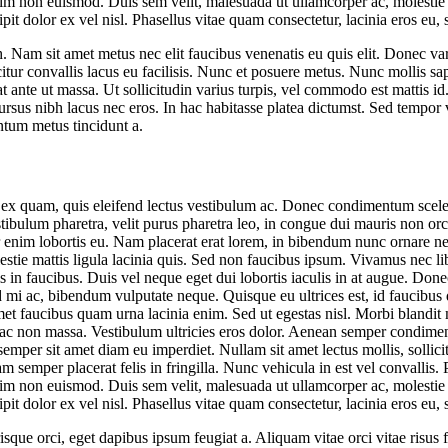
enim non euismod. Duis sem velit, malesuada ut ullamcorper ac, molestie
ipit dolor ex vel nisl. Phasellus vitae quam consectetur, lacinia eros eu, 
am sit amet metus nec elit faucibus venenatis eu quis elit. Donec varius
efficitur convallis lacus eu facilisis. Nunc et posuere metus. Nunc molli
at ante ut massa. Ut sollicitudin varius turpis, vel commodo est mattis id
ursus nibh lacus nec eros. In hac habitasse platea dictumst. Sed tempor vi
entum metus tincidunt a.
e ex quam, quis eleifend lectus vestibulum ac. Donec condimentum sceler
ulum pharetra, velit purus pharetra leo, in congue dui mauris non orci. 
nim lobortis eu. Nam placerat erat lorem, in bibendum nunc ornare nec. U
stie mattis ligula lacinia quis. Sed non faucibus ipsum. Vivamus nec lib
in faucibus. Duis vel neque eget dui lobortis iaculis in at augue. Done
 id mi ac, bibendum vulputate neque. Quisque eu ultrices est, id faucibus
amet faucibus quam urna lacinia enim. Sed ut egestas nisl. Morbi blandit
ac non massa. Vestibulum ultricies eros dolor. Aenean semper condim
emper sit amet diam eu imperdiet. Nullam sit amet lectus mollis, sollicit
am semper placerat felis in fringilla. Nunc vehicula in est vel convallis
enim non euismod. Duis sem velit, malesuada ut ullamcorper ac, molestie
ipit dolor ex vel nisl. Phasellus vitae quam consectetur, lacinia eros eu, 
sque orci, eget dapibus ipsum feugiat a. Aliquam vitae orci vitae risus