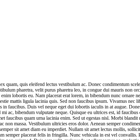
e ex quam, quis eleifend lectus vestibulum ac. Donec condimentum sceler
ulum pharetra, velit purus pharetra leo, in congue dui mauris non orci. 
nim lobortis eu. Nam placerat erat lorem, in bibendum nunc ornare nec. U
stie mattis ligula lacinia quis. Sed non faucibus ipsum. Vivamus nec lib
in faucibus. Duis vel neque eget dui lobortis iaculis in at augue. Done
 id mi ac, bibendum vulputate neque. Quisque eu ultrices est, id faucibus
amet faucibus quam urna lacinia enim. Sed ut egestas nisl. Morbi blandit
ac non massa. Vestibulum ultricies eros dolor. Aenean semper condim
emper sit amet diam eu imperdiet. Nullam sit amet lectus mollis, sollicit
am semper placerat felis in fringilla. Nunc vehicula in est vel convallis