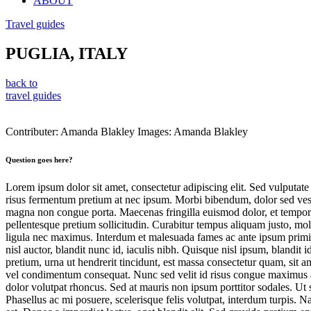
ABOUT
Travel guides
PUGLIA, ITALY
back to
travel guides
Contributer: Amanda Blakley Images: Amanda Blakley
Question goes here?
Lorem ipsum dolor sit amet, consectetur adipiscing elit. Sed vulputat
risus fermentum pretium at nec ipsum. Morbi bibendum, dolor sed vestib
magna non congue porta. Maecenas fringilla euismod dolor, et tempor e
pellentesque pretium sollicitudin. Curabitur tempus aliquam justo, mole
ligula nec maximus. Interdum et malesuada fames ac ante ipsum primis 
nisl auctor, blandit nunc id, iaculis nibh. Quisque nisl ipsum, blandit
pretium, urna ut hendrerit tincidunt, est massa consectetur quam, sit 
vel condimentum consequat. Nunc sed velit id risus congue maximus 
dolor volutpat rhoncus. Sed at mauris non ipsum porttitor sodales. Ut s
Phasellus ac mi posuere, scelerisque felis volutpat, interdum turpis. N